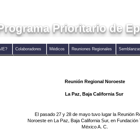
Programa Prioritario de Ep
CAIE?
Colaboradores
Médicos
Reuniones Regionales
Semblanz
				Reunión Regional Noroeste
				La Paz, Baja California Sur 
asado 27 y 28 de mayo tuvo lugar la Reunión Regional 

z, Baja California Sur, en Fundación TELETÓN 

				México A. C.