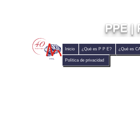
PPE | 
Inicio
¿Qué es P P E?
¿Qué es 
Política de privacidad
				El p
				Noroeste en La Pa