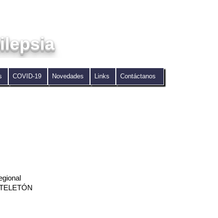
ilepsia
as
COVID-19
Novedades
Links
Contáctanos