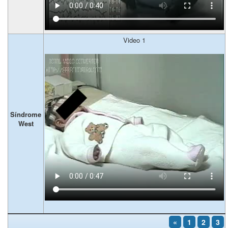
Video 1
Síndrome
West
«
1
2
3